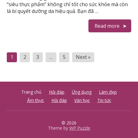
“siêu thực phẩm” không chỉ tốt cho sức khỏe mà còn
là bí quyết dưỡng da hiệu quả. Bạn đã …
Read more
P
1
2
3
…
5
Next »
h
â
n
Trang chủ
Hỏi đáp
Ứng dụng
Làm đẹp
t
Ẩm thực
Hỏi đáp
Văn học
Tin tức
r
a
© 2026
n
Theme by
WP Puzzle
g