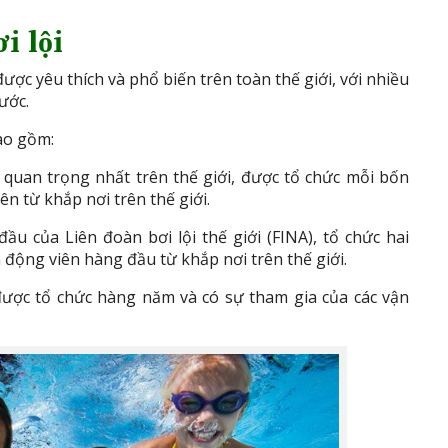
i lội
ược yêu thích và phổ biến trên toàn thế giới, với nhiều
ước.
bao gồm:
à quan trọng nhất trên thế giới, được tổ chức mỗi bốn
n từ khắp nơi trên thế giới.
u của Liên đoàn bơi lội thế giới (FINA), tổ chức hai
 động viên hàng đầu từ khắp nơi trên thế giới.
 được tổ chức hàng năm và có sự tham gia của các vận