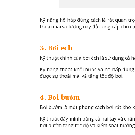
Kỹ năng hô hấp đúng cách là rất quan tr
thoải mái và lượng oxy đủ cung cấp cho cơ
3. Bơi ếch
Kỹ thuật chính của bơi ếch là sử dụng cả 
Kỹ năng thoát khỏi nước và hô hấp đúng 
được sự thoải mái và tăng tốc độ bơi.
4. Bơi bướm
Bơi bướm là một phong cách bơi rất khó kh
Kỹ thuật đẩy mình bằng cả hai tay và châ
bơi bướm tăng tốc độ và kiểm soát hướng 