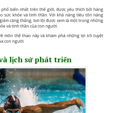
phổ biến nhất trên thế giới, được yêu thích bởi hàng
cho sức khỏe và tinh thần. Với khả năng tiêu tốn năng
à giảm căng thẳng, bơi lội được xem là một trong những
ỏe và tinh thần của con người.
về môn thể thao này và khám phá những lợi ích tuyệt
của con người.
 và lịch sử phát triển