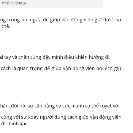
khiển hướng đi
ọng trong bơi ngửa để giúp vận động viên giữ được sự
 thể.
hai tay và chân cùng đẩy mình điều khiển hướng đi.
cách là quan trọng để giúp vận động viên bơi ếch giữ
ăn, đòi hỏi sự cân bằng và sức mạnh cơ thể tuyệt vời.
n cùng với sự xoay người đúng cách giúp vận động viên
đi chính xác.