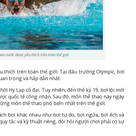
hao nước được yêu thích trên toàn thế giới
 thích trên toàn thế giới. Tại đấu trường Olympic, bơi
uan trọng và hấp dẫn nhất.
ừ thời Hy Lạp cổ đại. Tuy nhiên, đến thế kỷ 19, bơi lội mới
ược quốc tế công nhận. Sau đó, môn thể thao này ngày
hững môn thể thao phổ biến nhất trên thế giới.
ch bơi khác nhau như bơi tự do, bơi ngửa, bơi ếch và
uy tắc và kỹ thuật riêng, đòi hỏi người chơi phải có sự