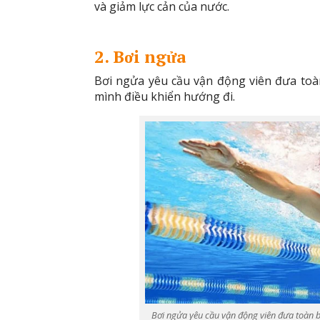
và giảm lực cản của nước.
2. Bơi ngửa
Bơi ngửa yêu cầu vận động viên đưa toà
mình điều khiển hướng đi.
Bơi ngửa yêu cầu vận động viên đưa toàn b