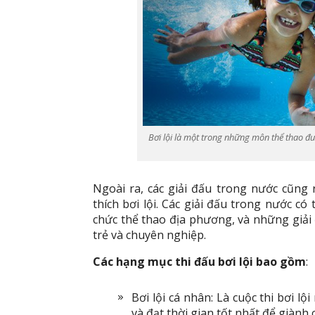
Bơi lội là một trong những môn thể thao đượ
Ngoài ra, các giải đấu trong nước cũng
thích bơi lội. Các giải đấu trong nước có 
chức thể thao địa phương, và những giải
trẻ và chuyên nghiệp.
Các hạng mục thi đấu bơi lội bao gồm
:
Bơi lội cá nhân: Là cuộc thi bơi l
và đạt thời gian tốt nhất để giành 