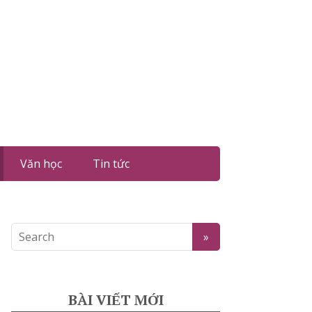
Văn học
Tin tức
BÀI VIẾT MỚI