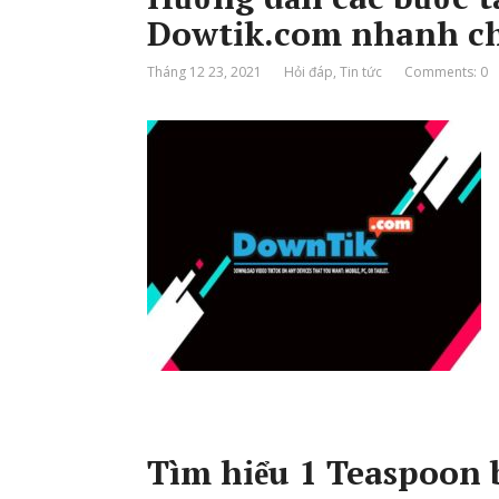
Dowtik.com nhanh c
Tháng 12 23, 2021
Hỏi đáp
,
Tin tức
Comments: 0
Tìm hiểu 1 Teaspoon 